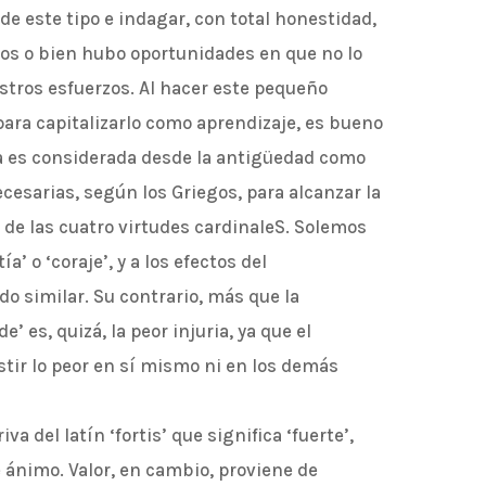
e este tipo e indagar, con total honestidad,
los o bien hubo oportunidades en que no lo
tros esfuerzos. Al hacer este pequeño
o para capitalizarlo como aprendizaje, es bueno
eza es considerada desde la antigüedad como
cesarias, según los Griegos, para alcanzar la
 de las cuatro virtudes cardinaleS. Solemos
a’ o ‘coraje’, y a los efectos del
o similar. Su contrario, más que la
e’ es, quizá, la peor injuria, ya que el
stir lo peor en sí mismo ni en los demás
va del latín ‘fortis’ que significa ‘fuerte’,
 ánimo. Valor, en cambio, proviene de