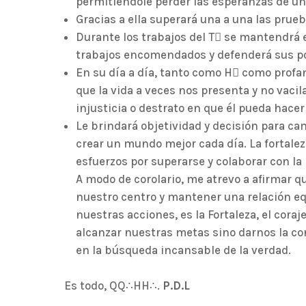
permitiéndole perder las esperanzas de un 
Gracias a ella superará una a una las prue
Durante los trabajos del T se mantendrá 
trabajos encomendados y defenderá sus po
En su día a día, tanto como H como profan
que la vida a veces nos presenta y no vacil
injusticia o destrato en que él pueda hacer 
Le brindará objetividad y decisión para ca
crear un mundo mejor cada día. La fortale
esfuerzos por superarse y colaborar con l
A modo de corolario, me atrevo a afirmar 
nuestro centro y mantener una relación eq
nuestras acciones, es la Fortaleza, el coraj
alcanzar nuestras metas sino darnos la co
en la búsqueda incansable de la verdad.
Es todo, QQ∴HH∴.
P.D.L