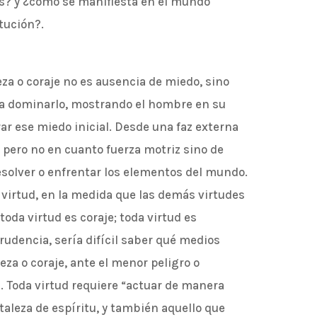
os? y ¿cómo se manifiesta en el mundo
itución?.
leza o coraje no es ausencia de miedo, sino
a dominarlo, mostrando el hombre en su
ar ese miedo inicial. Desde una faz externa
ca, pero no en cuanto fuerza motriz sino de
resolver o enfrentar los elementos del mundo.
a virtud, en la medida que las demás virtudes
toda virtud es coraje; toda virtud es
rudencia, sería difícil saber qué medios
leza o coraje, ante el menor peligro o
. Toda virtud requiere “actuar de manera
taleza de espíritu, y también aquello que