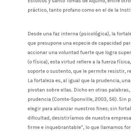
Estoicos y santo Tomás de Aquino, entre otr
práctico, tanto profano como en el de la Inst
Desde una faz interna (psicológica), la forta
que presupone una especie de capacidad par
accionar una voluntad fuerte que logra super
(o física), esta virtud refiere a la fuerza físi
soporte o sustento, que le permite resistir, 
La fortaleza es, al igual que la prudencia, un
pivotan sobre ellas. Dicho en otras palabras, 
prudencia (Comte-Sponville, 2003, 56). Sin p
elegir para alcanzar nuestros fines; sin forta
dificultad, desistiríamos de nuestra empresa
firme e inquebrantable”, lo que llamamos for