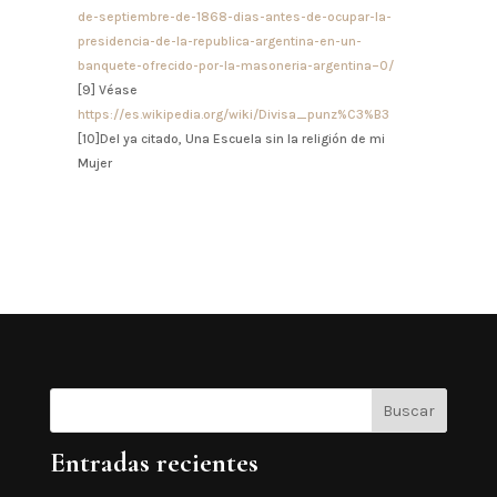
de-septiembre-de-1868-dias-antes-de-ocupar-la-
presidencia-de-la-republica-argentina-en-un-
banquete-ofrecido-por-la-masoneria-argentina–0/
[9] Véase
https://es.wikipedia.org/wiki/Divisa_punz%C3%B3
[10]Del ya citado, Una Escuela sin la religión de mi
Mujer
Buscar
Entradas recientes