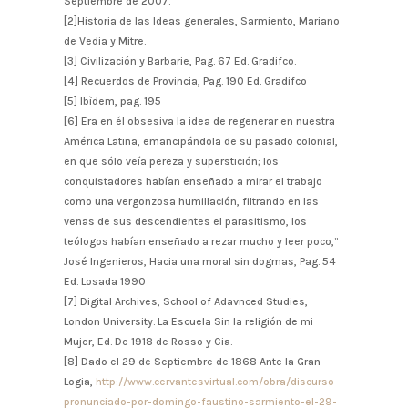
Septiembre de 2007.
[2]Historia de las Ideas generales, Sarmiento, Mariano
de Vedia y Mitre.
[3] Civilización y Barbarie, Pag. 67 Ed. Gradifco.
[4] Recuerdos de Provincia, Pag. 190 Ed. Gradifco
[5] Ibìdem, pag. 195
[6] Era en él obsesiva la idea de regenerar en nuestra
América Latina, emancipándola de su pasado colonial,
en que sólo veía pereza y superstición; los
conquistadores habían enseñado a mirar el trabajo
como una vergonzosa humillación, filtrando en las
venas de sus descendientes el parasitismo, los
teólogos habían enseñado a rezar mucho y leer poco,”
José Ingenieros, Hacia una moral sin dogmas, Pag. 54
Ed. Losada 1990
[7] Digital Archives, School of Adavnced Studies,
London University. La Escuela Sin la religión de mi
Mujer, Ed. De 1918 de Rosso y Cia.
[8] Dado el 29 de Septiembre de 1868 Ante la Gran
Logia,
http://www.cervantesvirtual.com/obra/discurso-
pronunciado-por-domingo-faustino-sarmiento-el-29-